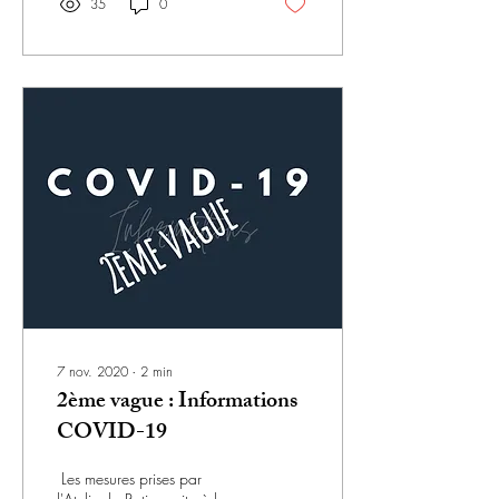
35
0
7 nov. 2020
∙
2
min
2ème vague : Informations
COVID-19
​ Les mesures prises par