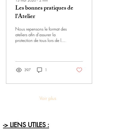
13 mai 2020
∙
2
min
Les bonnes pratiques de
l'Atelier
Nous repensons le format des
ateliers afin d'assurer la
protection de tous lors de la
réouverture. Est dressé un
guide des bonnes pratiques.
397
1
Voir plus
-> LIENS UTILES :