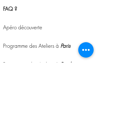
FAQ ?
Apéro découverte
Programme des Ateliers à
Paris
Programme des Ateliers à
Bordeaux
CGU - CGV
-> NOUS CONTACTER !
-> NOTRE BLOG !