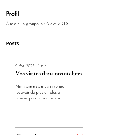
Profil
A rejoint le groupe le : 6 avr. 2018
Posts
9 févr. 2023
∙
1
min
Vos visites dans nos ateliers
Nous sommes ravis de vous
recevoir de plus en plus à
l'atelier pour fabriquer son
sac en cuir que ce soit à
Paris ou à Bordeaux. Nous...