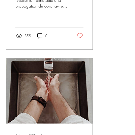
l'Atelier la Patine suite à la
propagation du coronavirus. ​
Pour enrayer l'épidémie nous
sommes repassés en...
355
0