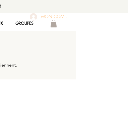

MON COMPTE
UX
GROUPES
viennent.