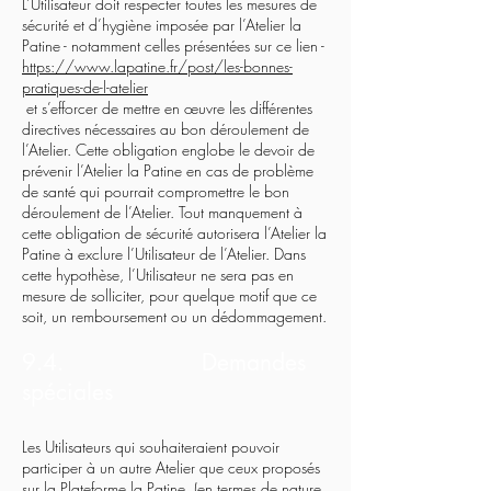
L’Utilisateur doit respecter toutes les mesures de
sécurité et d’hygiène imposée par l’Atelier la
Patine - notamment celles présentées sur ce lien -
https://www.lapatine.fr/post/les-bonnes-
pratiques-de-l-atelier
et s’efforcer de mettre en œuvre les différentes
directives nécessaires au bon déroulement de
l’Atelier. Cette obligation englobe le devoir de
prévenir l’Atelier la Patine en cas de problème
de santé qui pourrait compromettre le bon
déroulement de l’Atelier. Tout manquement à
cette obligation de sécurité autorisera l’Atelier la
Patine à exclure l’Utilisateur de l’Atelier. Dans
cette hypothèse, l’Utilisateur ne sera pas en
mesure de solliciter, pour quelque motif que ce
soit, un remboursement ou un dédommagement.
9.4. Demandes
spéciales
Les Utilisateurs qui souhaiteraient pouvoir
participer à un autre Atelier que ceux proposés
sur la Plateforme la Patine (en termes de nature,