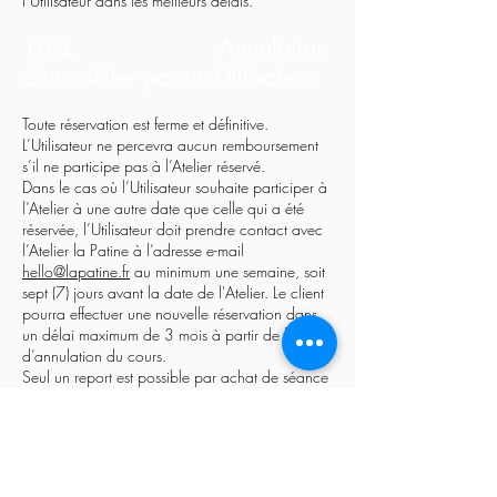
l’Utilisateur dans les meilleurs délais.
10.3. Annulation
d’un atelier par un Utilisateur
Toute réservation est ferme et définitive.
L’Utilisateur ne percevra aucun remboursement
s’il ne participe pas à l’Atelier réservé.
Dans le cas où l’Utilisateur souhaite participer à
l’Atelier à une autre date que celle qui a été
réservée, l’Utilisateur doit prendre contact avec
l’Atelier la Patine à l’adresse e-mail
hello@lapatine.fr
au minimum une semaine, soit
sept (7) jours avant la date de l'Atelier. Le client
pourra effectuer une nouvelle réservation dans
un délai maximum de 3 mois à partir de la date
d’annulation du cours.
Seul un report est possible par achat de séance
d’Atelier.
Article 11 – E-carte cadeau