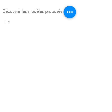
Découvrir les modèles proposés en
atelier
sac
S'inscrire à la Newsletter !
RECEVEZ NOS
INVITATIONS !