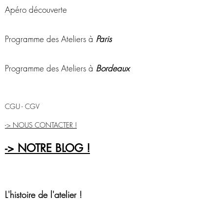
panier 
Apéro découverte
à compter de la date d'achat.
Programme des Ateliers à
Paris
Indiquez votre code figurant 
sur la e-carte cadeau
Programme des Ateliers à
Bordeaux
Cliquez sur "Appliquez"
Il ne vous reste plus qu'à valider 
CGU - CGV
votre panier !
Une fois votre commande 
-> NOUS CONTACTER !
finalisée, vous recevrez par mail 
toutes les informations relatives à 
-> NOTRE BLOG !
votre atelier.
Le bon cadeau est valable 6 mois 
à compter de la date d'achat.
L'histoire de l'atelier !