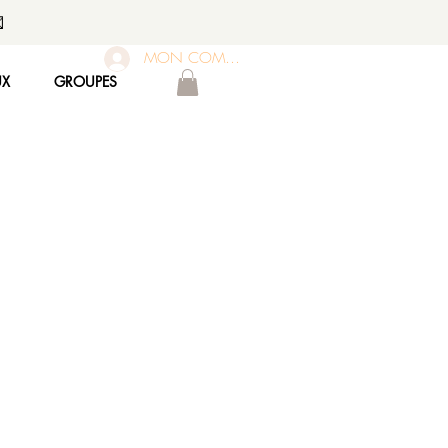

MON COMPTE
UX
GROUPES