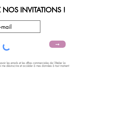
 NOS INVITATIONS !
➞
voir les emails et les offres commerciales de l'Atelier La
rai me désinscrire et accéder à mes données à tout moment