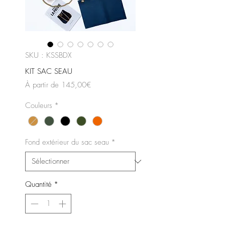
SKU : KSSBDX
KIT SAC SEAU
Prix
À partir de
145,00€
promotionnel
Couleurs
*
Fond extérieur du sac seau
*
Quantité
*