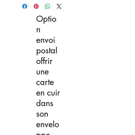
Cuir français.
A prévoir chez vous
Largeur : 17 cm Hauteur : 21 cm
éventuellement : un tournevis
Profondeur : 14 cm
Optio
n
envoi
postal
offrir
une
carte
en cuir
dans
son
envelo
ppe.