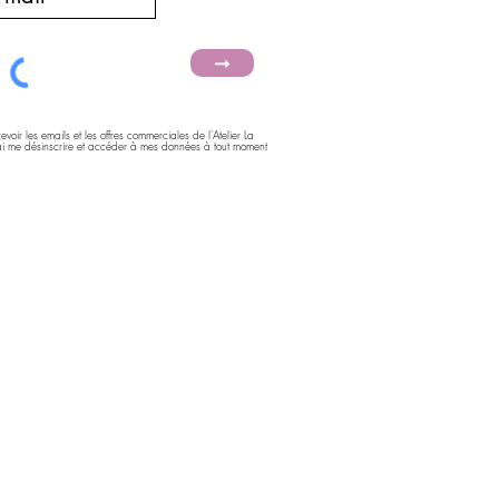
➞
voir les emails et les offres commerciales de l'Atelier La
rai me désinscrire et accéder à mes données à tout moment