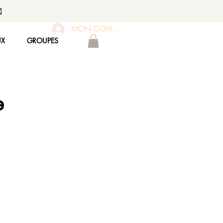

MON COMPTE
UX
GROUPES
e