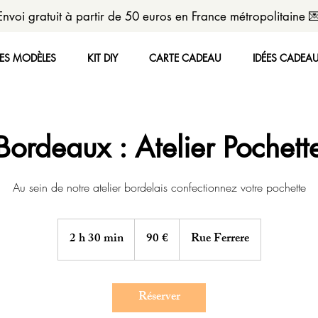
Envoi gratuit à partir de 50 euros en France métropolitaine 
LES MODÈLES
KIT DIY
CARTE CADEAU
IDÉES CADEA
Bordeaux : Atelier Pochett
Au sein de notre atelier bordelais confectionnez votre pochette
90
euros
2 h 30 min
2
90 €
Rue Ferrere
h
3
0
Réserver
m